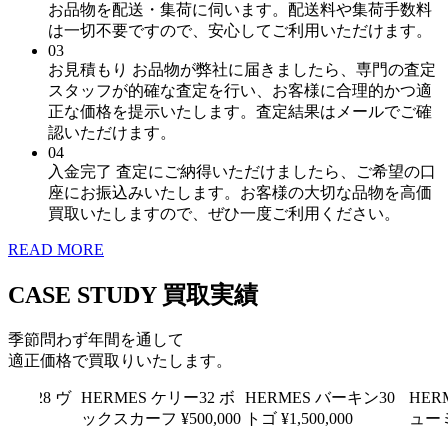
お品物を配送・集荷に伺います。配送料や集荷手数料
は一切不要ですので、安心してご利用いただけます。
03
お見積もり
お品物が弊社に届きましたら、専門の査定
スタッフが的確な査定を行い、お客様に合理的かつ適
正な価格を提示いたします。査定結果はメールでご確
認いただけます。
04
入金完了
査定にご納得いただけましたら、ご希望の口
座にお振込みいたします。お客様の大切な品物を高価
買取いたしますので、ぜひ一度ご利用ください。
READ MORE
CASE STUDY
買取実績
季節問わず年間を通して
適正価格で買取りいたします。
リー28 ヴ
HERMES
ケリー32 ボ
HERMES
バーキン30
HER
ン
ックスカーフ
¥500,000
トゴ
¥1,500,000
ュー